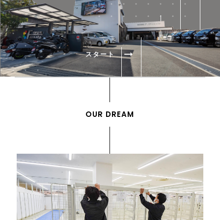
arrow_right_alt
スタート
OUR DREAM