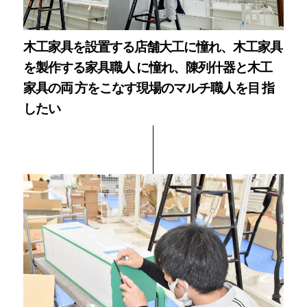
木工家具を設置する店舗大工に憧れ、木工家具
を製作する家具職人 に憧れ、陳列什器と木工
家具の両 方をこなす現場のマルチ職人を目 指
したい